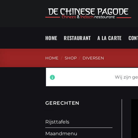
Skip
to
content
HOME
RESTAURANT
A LA CARTE
CON
HOME
/
SHOP
/
DIVERSEN
Wij zijn ges
GERECHTEN
Rijsttafels
Maandmenu