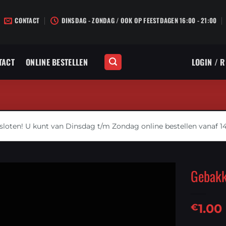
CONTACT
DINSDAG - ZONDAG / OOK OP FEESTDAGEN 16:00 - 21:00
TACT
ONLINE BESTELLEN
LOGIN / 
loten! U kunt van Dinsdag t/m Zondag online bestellen vanaf 14
Gebakk
1.00
€