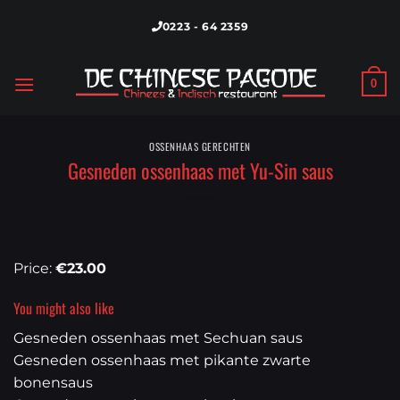
Skip
0223 - 64 2359
to
content
0
OSSENHAAS GERECHTEN
Gesneden ossenhaas met Yu-Sin saus
Price:
€23.00
You might also like
Gesneden ossenhaas met Sechuan saus
Gesneden ossenhaas met pikante zwarte
bonensaus