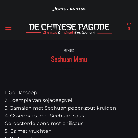
Skip
0223 - 64 2359
to
content
0
MENU'S
Sechuan Menu
1. Goulassoep
2. Loempia van sojadeegvel
3. Garnalen met Sechuan peper-zout kruiden
4. Ossenhaas met Sechuan saus
Geroosterde eend met chilisaus
5. IJs met vruchten