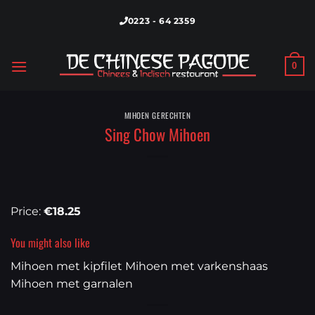
Skip
0223 - 64 2359
to
content
0
MIHOEN GERECHTEN
Sing Chow Mihoen
Price:
€18.25
You might also like
Mihoen met kipfilet
Mihoen met varkenshaas
Mihoen met garnalen