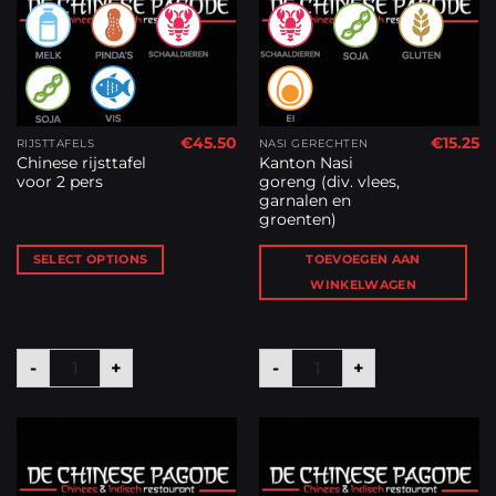
€
45.50
€
15.25
RIJSTTAFELS
NASI GERECHTEN
Chinese rijsttafel
Kanton Nasi
voor 2 pers
goreng (div. vlees,
garnalen en
groenten)
SELECT OPTIONS
TOEVOEGEN AAN
WINKELWAGEN
Chinese rijsttafel voor 2 pers aantal
Kanton Nasi goreng (div.
-
+
-
+