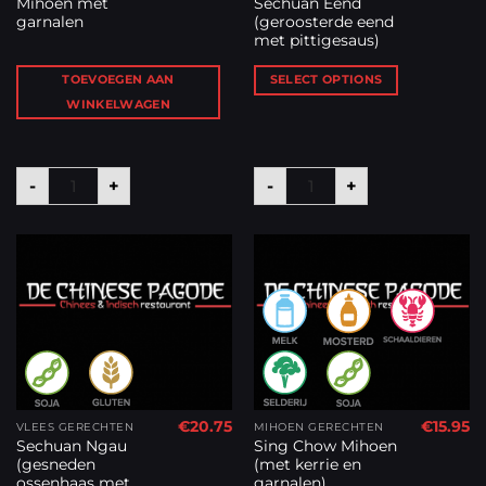
Mihoen met
Sechuan Eend
garnalen
(geroosterde eend
met pittigesaus)
TOEVOEGEN AAN
SELECT OPTIONS
WINKELWAGEN
Mihoen met garnalen aantal
Sechuan Eend (gerooster
-
+
-
+
€
20.75
€
15.95
VLEES GERECHTEN
MIHOEN GERECHTEN
Sechuan Ngau
Sing Chow Mihoen
(gesneden
(met kerrie en
ossenhaas met
garnalen)