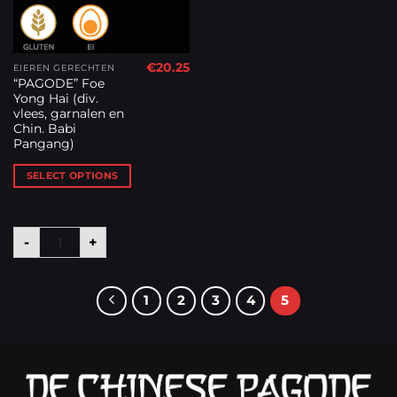
€
20.25
EIEREN GERECHTEN
“PAGODE” Foe
Yong Hai (div.
vlees, garnalen en
Chin. Babi
Pangang)
SELECT OPTIONS
“PAGODE” Foe Yong Hai (div. vlees, garnalen en Chin.
-
+
1
2
3
4
5