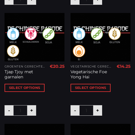
€
20.25
€
14.25
GROENTEN GERECHTEN
VEGETARISCHE GERECHTEN
Tjap Tjoy met
Vegetarische Foe
garnalen
Yong Hai
SELECT OPTIONS
SELECT OPTIONS
Tjap Tjoy met garnalen aantal
Vegetarische Foe Yong H
-
+
-
+