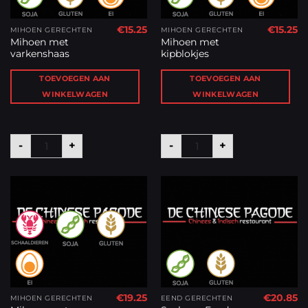
€
15.25
€
15.25
MIHOEN GERECHTEN
MIHOEN GERECHTEN
Mihoen met
Mihoen met
varkenshaas
kipblokjes
TOEVOEGEN AAN
TOEVOEGEN AAN
WINKELWAGEN
WINKELWAGEN
Mihoen met varkenshaas aantal
Mihoen met kipblokjes a
-
+
-
+
€
19.25
€
20.85
MIHOEN GERECHTEN
EEND GERECHTEN