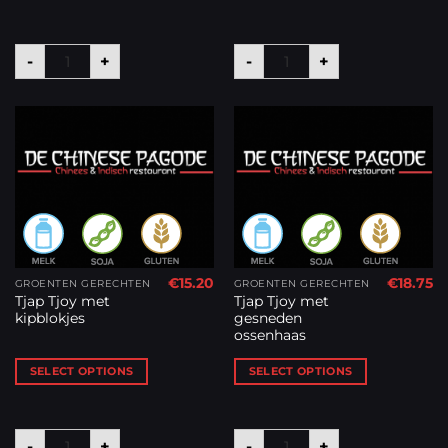
Tjap Tjoy met cashewnoten in oestersaus aantal
Tjap Tjoy met varkensha
-
+
-
+
€
15.20
€
18.75
GROENTEN GERECHTEN
GROENTEN GERECHTEN
Tjap Tjoy met
Tjap Tjoy met
kipblokjes
gesneden
ossenhaas
SELECT OPTIONS
SELECT OPTIONS
Tjap Tjoy met kipblokjes aantal
Tjap Tjoy met gesneden 
-
+
-
+