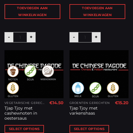
TOEVOEGEN AAN
TOEVOEGEN AAN
WINKELWAGEN
WINKELWAGEN
Sing Chow Nasi (div. vlees, garnalen en kerrie) aantal
Suun Lat Tong (pikante 
-
+
-
+
€
14.50
€
15.20
VEGETARISCHE GERECHTEN
GROENTEN GERECHTEN
Tjap Tjoy met
Tjap Tjoy met
cashewnoten in
varkenshaas
oestersaus
SELECT OPTIONS
SELECT OPTIONS