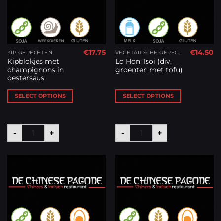
€
17.75
€
14.50
KIP GERECHTEN
VEGETARISCHE GERECHTEN
Kipblokjes met
Lo Hon Tsoi (div.
champignons in
groenten met tofu)
oestersaus
SELECT OPTIONS
SELECT OPTIONS
Kipblokjes met champignons in oestersaus aantal
Lo Hon Tsoi (div. groente
-
+
-
+