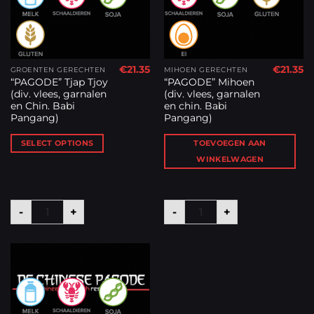
€
21.35
€
21.35
GROENTEN GERECHTEN
MIHOEN GERECHTEN
“PAGODE” Tjap Tjoy
“PAGODE” Mihoen
(div. vlees, garnalen
(div. vlees, garnalen
en Chin. Babi
en chin. Babi
Pangang)
Pangang)
SELECT OPTIONS
TOEVOEGEN AAN
WINKELWAGEN
“PAGODE” Tjap Tjoy (div. vlees, garnalen en Chin. Bab
“PAGODE” Mihoen (div. vl
-
+
-
+