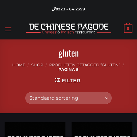
Skip
0223 - 64 2359
to
content
0
gluten
HOME
/
SHOP
/
PRODUCTEN GETAGGED “GLUTEN”
/
PAGINA 5
FILTER