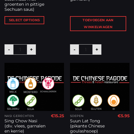
groenten in pittige
Sechuan saus)
SELECT OPTIONS
TOEVOEGEN AAN
WINKELWAGEN
Sechuan Ngau (gesneden ossenhaas met groenten in p
Sing Chow Mihoen (met k
-
+
-
+
€
15.25
€
5.95
NASI GERECHTEN
SOEPEN
Sing Chow Nasi
Suun Lat Tong
(div. vlees, garnalen
(pikante Chinese
en kerrie)
goulashsoep)