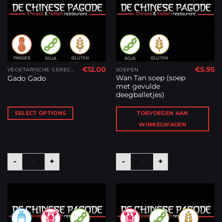
€
12.00
€
5.95
VEGETARISCHE GERECHTEN
SOEPEN
Wan Tan soep (soep
Gado Gado
met gevulde
deegballetjes)
SELECT OPTIONS
TOEVOEGEN AAN
WINKELWAGEN
Gado Gado aantal
Wan Tan soep (soep met 
-
+
-
+