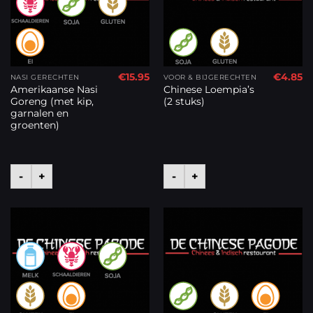
€
15.95
€
4.85
NASI GERECHTEN
VOOR & BIJGERECHTEN
Amerikaanse Nasi
Chinese Loempia’s
Goreng (met kip,
(2 stuks)
garnalen en
groenten)
-
+
-
+