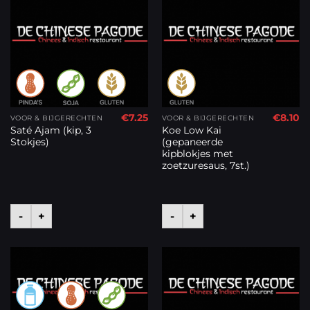
€
7.25
€
8.10
VOOR & BIJGERECHTEN
VOOR & BIJGERECHTEN
Saté Ajam (kip, 3
Koe Low Kai
Stokjes)
(gepaneerde
kipblokjes met
zoetzuresaus, 7st.)
-
+
-
+