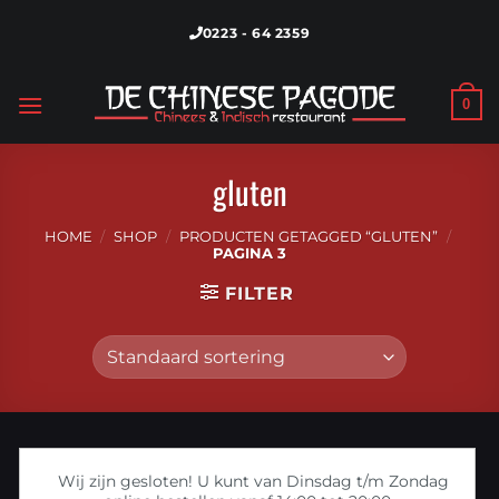
Skip
0223 - 64 2359
to
content
0
gluten
HOME
/
SHOP
/
PRODUCTEN GETAGGED “GLUTEN”
/
PAGINA 3
FILTER
Wij zijn gesloten! U kunt van Dinsdag t/m Zondag