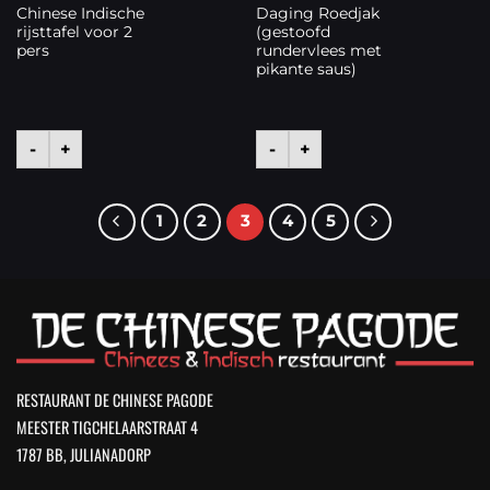
Chinese Indische
Daging Roedjak
rijsttafel voor 2
(gestoofd
pers
rundervlees met
pikante saus)
-
+
-
+
1
2
3
4
5
RESTAURANT DE CHINESE PAGODE
MEESTER TIGCHELAARSTRAAT 4
1787 BB, JULIANADORP