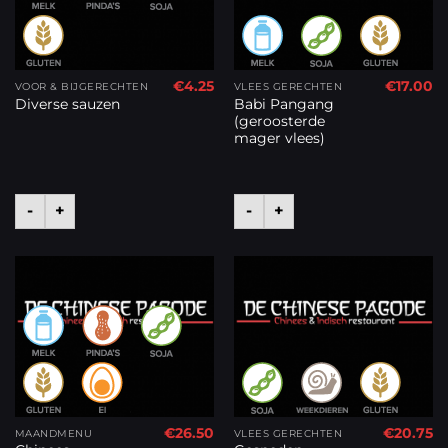
€
4.25
€
17.00
VOOR & BIJGERECHTEN
VLEES GERECHTEN
Babi Pangang
Diverse sauzen
(geroosterde
mager vlees)
-
+
-
+
€
26.50
€
20.75
MAANDMENU
VLEES GERECHTEN