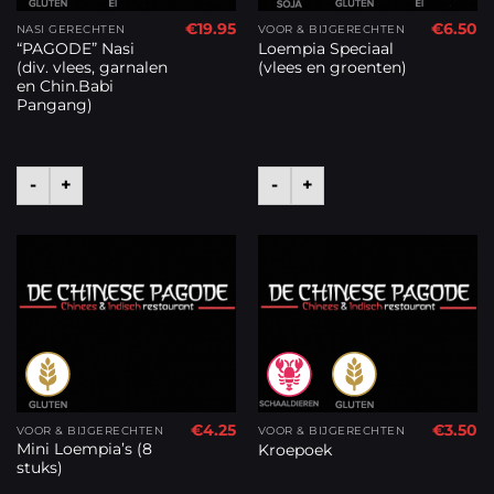
€
19.95
€
6.50
NASI GERECHTEN
VOOR & BIJGERECHTEN
“PAGODE” Nasi
Loempia Speciaal
(div. vlees, garnalen
(vlees en groenten)
en Chin.Babi
Pangang)
-
+
-
+
€
4.25
€
3.50
VOOR & BIJGERECHTEN
VOOR & BIJGERECHTEN
Mini Loempia’s (8
Kroepoek
stuks)