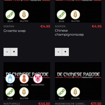
€
4.65
€
4.95
SOEPEN
SOEPEN
Chinese
Groente soep
champignonsoep
-
+
-
+
€
45.50
€
17.50
RIJSTTAFELS
INDONESISCHE GERECHTEN