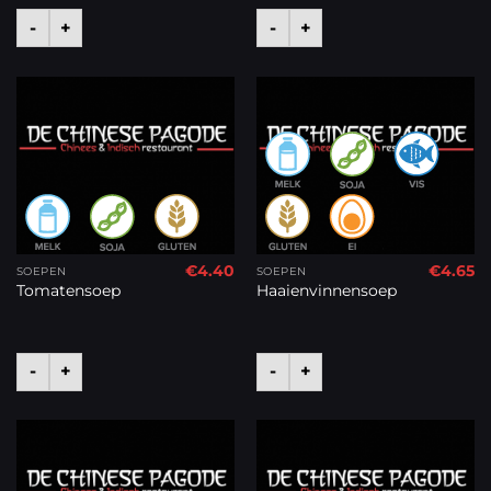
-
+
-
+
€
4.40
€
4.65
SOEPEN
SOEPEN
Tomatensoep
Haaienvinnensoep
-
+
-
+