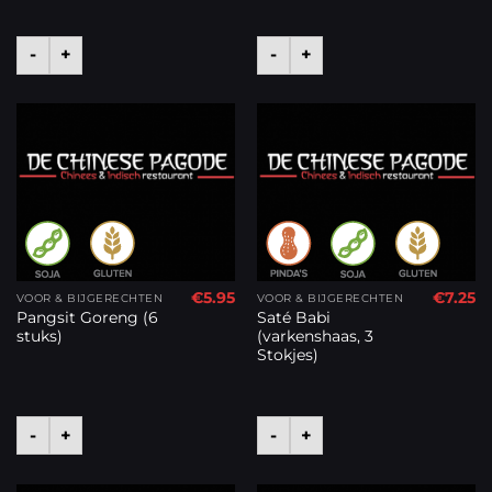
-
+
-
+
€
5.95
€
7.25
VOOR & BIJGERECHTEN
VOOR & BIJGERECHTEN
Pangsit Goreng (6
Saté Babi
stuks)
(varkenshaas, 3
Stokjes)
-
+
-
+