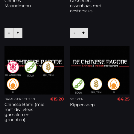
Chinees
Gesneden
Maandmenu
ossenhaas met
oestersaus
-
+
-
+
€
15.20
€
4.25
BAMI GERECHTEN
SOEPEN
Chinese Bami (mie
Kippensoep
met div. vlees
garnalen en
groenten)