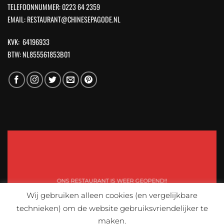
TELEFOONNUMMER: 0223 64 2359
EMAIL: RESTAURANT@CHINESEPAGODE.NL
KVK: 64196933
BTW: NL855561853B01
ONS RESTAURANT IS WEER GEOPEND!!
Wij gebruiken alleen cookies (en vergelijkbare
technieken) om de website gebruiksvriendelijker te
maken.